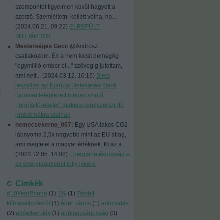
szempontot figyelmen kúvül hagyott a
szerző. Szemléltetni kellett volna, ho...
(
2024.06.21. 09:22
)
ELREPÜLT
MILLIÁRDOK
Mesterséges Geci:
@Androsz:
csatlakozom. Én a nem kicsit demagóg
"egymillió ember él..." szövegig jutottam,
ami nett...
(
2024.03.12. 16:16
)
Sima
leszállás: az Európai Befektetési Bank
újonnan leleplezett magas szintű
„forgóajtó-esetei” makacs rendszerszintű
problémákra utalnak
nemecsekerno_007:
Egy USA lakos CO2
lábnyoma 2,5x nagyobb mint az EU átlag,
ami megfelel a magyar értéknek. Ki az a...
(
2023.12.05. 14:08
)
Energiahatékonyság –
az energiaátmenet jolly jokere
Címkék
#10YearPhone
(
1
)
1%
(
1
)
7tévhit
klímaváltozásról
(
1
)
Áder János
(
1
)
adócsalás
(
2
)
adóelkerülés
(
1
)
adóigazságosság
(
3
)