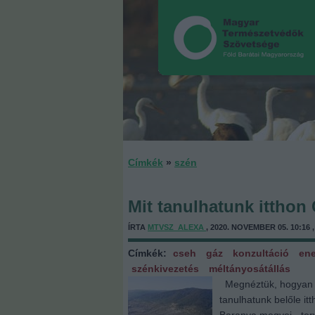
Címkék
»
szén
Mit tanulhatunk itthon
ÍRTA
MTVSZ_ALEXA
, 2020. NOVEMBER 05. 10:16 
Címkék:
cseh
gáz
konzultáció
ene
szénkivezetés
méltányosátállás
Megnéztük, hogyan za
tanulhatunk belőle i