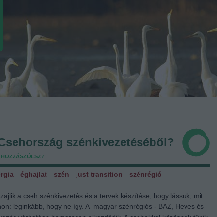
 Csehország szénkivezetéséből?
,
HOZZÁSZÓLSZ?
rgia
éghajlat
szén
just transition
szénrégió
jlik a cseh szénkivezetés és a tervek készítése, hogy lássuk, mit
tthon: leginkább, hogy ne így. A magyar szénrégiós - BAZ, Heves és