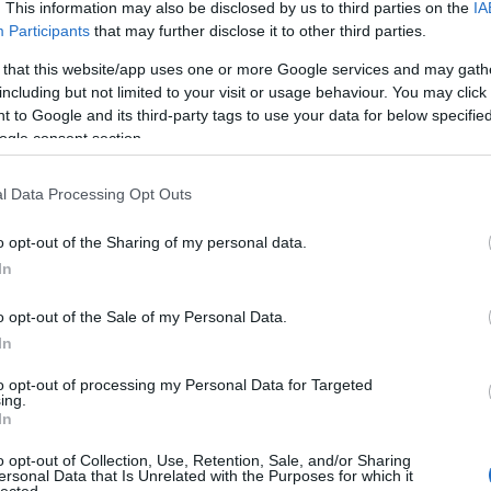
. This information may also be disclosed by us to third parties on the
IA
Participants
that may further disclose it to other third parties.
 that this website/app uses one or more Google services and may gath
including but not limited to your visit or usage behaviour. You may click 
 to Google and its third-party tags to use your data for below specifi
ogle consent section.
l Data Processing Opt Outs
o opt-out of the Sharing of my personal data.
In
o opt-out of the Sale of my Personal Data.
In
to opt-out of processing my Personal Data for Targeted
ing.
In
o opt-out of Collection, Use, Retention, Sale, and/or Sharing
ersonal Data that Is Unrelated with the Purposes for which it
lected.