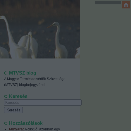
MTVSZ blog
A Magyar Természetvédõk Szövetsége
(MTVSZ) blogbejegyzései.
Keresés
Hozzászólások
68nyara:
A cikk jó, azonban egy