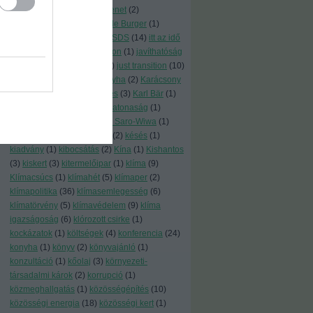
program
(
1
)
igazságosátmenet
(
2
)
igazságosság
(
2
)
Impossible Burger
(
1
)
ingyenhitel
(
1
)
írd alá
(
13
)
ISDS
(
14
)
itt az idő
(
1
)
japán
(
1
)
járulékoshaszon
(
1
)
javíthatóság
(
1
)
jelentés
(
3
)
jó példák
(
1
)
just transition
(
10
)
kaláka
(
1
)
Kalifornia
(
1
)
kályha
(
2
)
Karácsony
Gergely
(
1
)
karbonsemleges
(
3
)
Karl Bär
(
1
)
kártevő
(
1
)
katasztrófa
(
2
)
katonaság
(
1
)
Katowice
(
1
)
kazán
(
1
)
Ken Saro-Wiwa
(
1
)
képek
(
4
)
kert
(
3
)
kertészet
(
2
)
késés
(
1
)
kiadvány
(
1
)
kibocsátás
(
2
)
Kína
(
1
)
Kishantos
(
3
)
kiskert
(
3
)
kitermelőipar
(
1
)
klíma
(
9
)
Klímacsúcs
(
1
)
klímahét
(
5
)
klímaper
(
2
)
klímapolitika
(
36
)
klímasemlegesség
(
6
)
klímatörvény
(
5
)
klímavédelem
(
9
)
klíma
igazságoság
(
6
)
klórozott csirke
(
1
)
kockázatok
(
1
)
költségek
(
4
)
konferencia
(
24
)
konyha
(
1
)
könyv
(
2
)
könyvajánló
(
1
)
konzultáció
(
1
)
kőolaj
(
3
)
környezeti-
társadalmi károk
(
2
)
korrupció
(
1
)
közmeghallgatás
(
1
)
közösségépítés
(
10
)
közösségi energia
(
18
)
közösségi kert
(
1
)