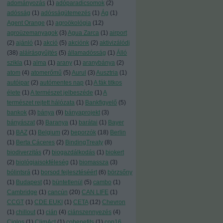
adományozás
(
1
)
adóparadicsomok
(
2
)
adósság
(
1
)
adósságütemezés
(
1
)
Ág
(
1
)
Agent Orange
(
1
)
agroökológia
(
12
)
agroüzemanyagok
(
3
)
Agua Zarca
(
1
)
airport
(
2
)
ajánló
(
1
)
akció
(
5
)
akciónk
(
2
)
aktivizálódj
(
38
)
aláírásgyűjtés
(
5
)
államadósság
(
1
)
Álló
szikla
(
1
)
alma
(
1
)
arany
(
1
)
aranybánya
(
2
)
atom
(
4
)
atomerőmű
(
5
)
Aurul
(
3
)
Ausztria
(
1
)
autóipar
(
2
)
autómentes nap
(
1
)
A fák titkos
élete
(
1
)
A természet jelbeszéde
(
1
)
A
természet rejtett hálózata
(
1
)
Bankfigyelő
(
5
)
bankok
(
3
)
bánya
(
9
)
bányaprojekt
(
3
)
bányászat
(
3
)
Baranya
(
1
)
barátai
(
1
)
Bayer
(
1
)
BAZ
(
1
)
Belgium
(
2
)
beporzók
(
18
)
Berlin
(
1
)
Berta Cáceres
(
2
)
BindingTreaty
(
8
)
biodiverzitás
(
7
)
biogazdálkodás
(
1
)
biokert
(
2
)
biológiaisokféleség
(
1
)
biomassza
(
3
)
bólintsrá
(
1
)
borsod fejlesztéséért
(
6
)
börzsőny
(
1
)
Budapest
(
1
)
büntetlenül
(
5
)
cambo
(
1
)
Cambridge
(
1
)
cancún
(
20
)
CAN LIFE
(
1
)
CCGT
(
1
)
CDE EUKI
(
1
)
CETA
(
12
)
Chevron
(
1
)
chillout
(
1
)
cián
(
4
)
ciánszennyezés
(
4
)
Ciolos
(
1
)
ClimAct
(
1
)
cobenefits
(
1
)
cop16