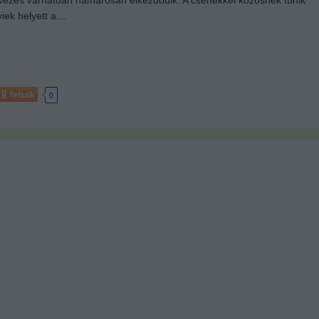
vezés várhatóan hamarosan elkezdődik. A csehekkel közösnek tűnik
yiek helyett a…
Tetszik
0