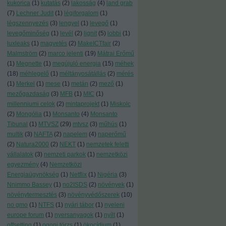
kukorica
(
1
)
kutatás
(
2
)
lakosság
(
4
)
land grab
(
7
)
Lechner Judit
(
1
)
légiforgalom
(
1
)
légszennyezés
(
3
)
lengyel
(
1
)
levegő
(
1
)
levegőminőség
(
1
)
levél
(
2
)
lignit
(
5
)
lobbi
(
1
)
luxleaks
(
1
)
magvetés
(
2
)
MakeICTfair
(
2
)
Malmström
(
2
)
marco jelenti
(
19
)
Mátrai Erőmű
(
1
)
Megnette
(
1
)
megújuló energia
(
15
)
méhek
(
18
)
méhlegelő
(
1
)
méltányosátállás
(
2
)
mérés
(
1
)
Merkel
(
1
)
mese
(
1
)
metán
(
2
)
mező
(
1
)
mezőgazdaság
(
3
)
MFB
(
1
)
MIC
(
1
)
millenniumi celok
(
2
)
mintaprojekt
(
1
)
Miskolc
(
2
)
Mongólia
(
1
)
Monsanto
(
4
)
Monsanto
Tibunal
(
1
)
MTVSZ
(
29
)
mtvsz
(
3
)
műhús
(
1
)
multik
(
3
)
NAFTA
(
2
)
napelem
(
4
)
naperőmű
(
2
)
Natura2000
(
2
)
NEKT
(
1
)
nemzetek feletti
vállalatok
(
3
)
nemzeti parkok
(
1
)
nemzetközi
egyezmény
(
4
)
Nemzetközi
Energiaügynökség
(
1
)
Netflix
(
1
)
Nigéria
(
3
)
Nnimmo Bassey
(
1
)
no2ISDS
(
2
)
növények
(
1
)
növénytermesztés
(
3
)
növényvédőszerek
(
10
)
no gmo
(
1
)
NTFS
(
1
)
nyári tábor
(
1
)
nyeleni
europe forum
(
1
)
nyersanyagok
(
1
)
nyílt
(
1
)
offsetting
(
1
)
ogoni törzs
(
1
)
ökocídium
(
1
)