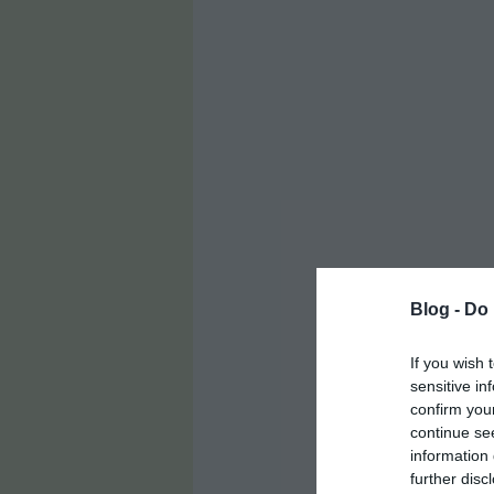
Blog -
Do 
If you wish 
sensitive in
confirm you
continue se
information 
further disc