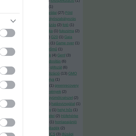
(
1
)
földhő
(
1
)
földrengés
(
2
)
földspekuláció
(
1
)
földszerzés
(
1
)
földtörvény
(
1
)
földzsákmánylás
(
7
)
föld barátai
(
27
)
Föld
Barátai
(
14
)
föld napja
(
1
)
folyószabályozás
(
1
)
fórum
(
1
)
fosszilisberuházás
(
2
)
fotó
(
1
)
friendsoftheearth
(
1
)
Fukuoka
(
1
)
fukusima
(
2
)
fűszernövények
(
2
)
fűtés
(
6
)
G20
(
1
)
Gaia
könnycseppjei
(
1
)
GameOn
(
1
)
Game over
(
1
)
gáz
(
8
)
gazdasági
(
1
)
gázerőmű
(
1
)
gázkivezetés
(
4
)
gázvezeték
(
4
)
Genf
(
3
)
génmanipuláció
(
3
)
génmódosítás
(
6
)
génpiszka
(
19
)
glasgow
(
3
)
glifozát
(
6
)
globális akciónap
(
1
)
globalizáció
(
13
)
GMO
(
4
)
GMO-Kerekasztal
(
1
)
gólya
(
1
)
gömörszőlős
(
1
)
Green-Go
(
1
)
greenrecovery
(
1
)
gyógyászat
(
1
)
gyógynövények
(
2
)
gyomirtó
(
5
)
gyulaiiván
(
2
)
gyümölcsészet
(
2
)
gyümölcsfa
(
1
)
hajtóerők
(
1
)
hatásvizsgálat
(
1
)
háztartás
(
6
)
hellókarácsony
(
1
)
helyi hős
(
1
)
helyreállítás
(
2
)
Heves
(
1
)
hitel
(
2
)
Hófehérke
(
1
)
Hollandia
(
1
)
Honduras
(
1
)
honlapajánló
(
2
)
hosszú élettartam
(
1
)
hulladék
(
2
)
hülyeség kora
(
1
)
IARC
(
2
)
ICS
(
3
)
ifjúsági