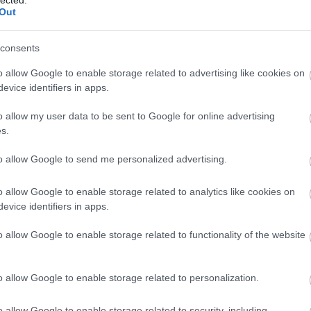
Out
tek és lengyel biogáz-hálózat,
közösségi energia? Nr.2.
consents
 ,
HOZZÁSZÓLSZ?
o allow Google to enable storage related to advertising like cookies on
égépítés
energiatudatosság
közösségi energia
evice identifiers in apps.
rogramunkban Skóciától Lengyelországig számos közösséget
n dolgoztunk, hogy itthon is minél több olyan energiatakarékos és
o allow my user data to be sent to Google for online advertising
deményezés induljon, amelynek hasznából minél többet részesül a
s.
ótok után most a lengyel és…
to allow Google to send me personalized advertising.
o allow Google to enable storage related to analytics like cookies on
evice identifiers in apps.
Tetszik
0
o allow Google to enable storage related to functionality of the website
Következő oldal »
o allow Google to enable storage related to personalization.
o allow Google to enable storage related to security, including