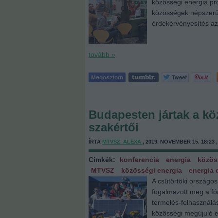
közösségi energia pr
közösségek népszerű
érdekérvényesítés az
tovább »
Budapesten jártak a kö
szakértői
ÍRTA
MTVSZ_ALEXA
, 2019. NOVEMBER 15. 18:23 
Címkék:
konferencia
energia
közös
MTVSZ
közösségi energia
energia 
A csütörtöki országo
fogalmazott meg a fó
termelés-felhasználás
közösségi megújuló 