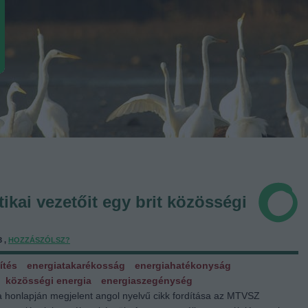
tikai vezetőit egy brit közösségi
3 ,
HOZZÁSZÓLSZ?
ítés
energiatakarékosság
energiahatékonyság
közösségi energia
energiaszegénység
a honlapján megjelent angol nyelvű cikk fordítása az MTVSZ