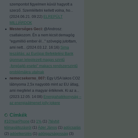
szempontot figyelmen kúvül hagyott a
szerző. Szemléltetni kellett volna, ho...
(
2024.06.21. 09:22
)
ELREPÜLT
MILLIÁRDOK
Mesterséges Geci:
@Androsz:
csatlakozom. Én a nem kicsit demagóg
"egymillió ember él..." szövegig jutottam,
ami nett...
(
2024.03.12. 16:16
)
Sima
leszállás: az Európai Befektetési Bank
újonnan leleplezett magas szintű
„forgóajtó-esetei” makacs rendszerszintű
problémákra utalnak
nemecsekerno_007:
Egy USA lakos CO2
lábnyoma 2,5x nagyobb mint az EU átlag,
ami megfelel a magyar értéknek. Ki az a...
(
2023.12.05. 14:08
)
Energiahatékonyság –
az energiaátmenet jolly jokere
Címkék
#10YearPhone
(
1
)
1%
(
1
)
7tévhit
klímaváltozásról
(
1
)
Áder János
(
1
)
adócsalás
(
2
)
adóelkerülés
(
1
)
adóigazságosság
(
3
)