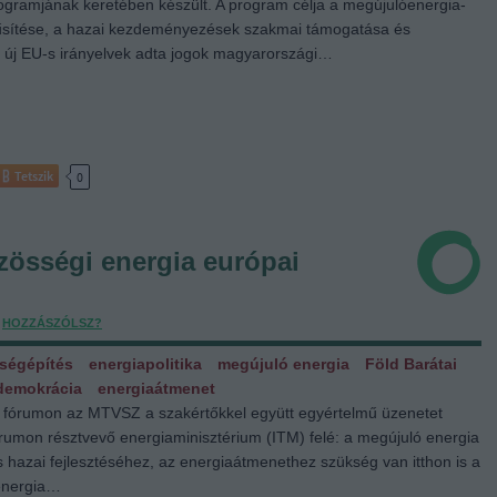
ogramjának keretében készült. A program célja a megújulóenergia-
sítése, a hazai kezdeményezések szakmai támogatása és
 új EU-s irányelvek adta jogok magyarországi…
Tetszik
0
zösségi energia európai
,
HOZZÁSZÓLSZ?
ségépítés
energiapolitika
megújuló energia
Föld Barátai
demokrácia
energiaátmenet
s fórumon az MTVSZ a szakértőkkel együtt egyértelmű üzenetet
rumon résztvevő energiaminisztérium (ITM) felé: a megújuló energia
 hazai fejlesztéséhez, az energiaátmenethez szükség van itthon is a
energia…