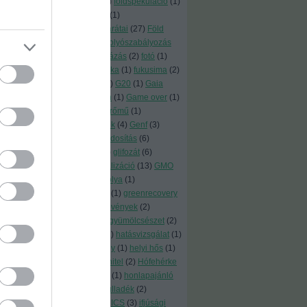
(
1
)
földhő
(
1
)
földrengés
(
2
)
földspekuláció
(
1
)
földszerzés
(
1
)
földtörvény
(
1
)
földzsákmánylás
(
7
)
föld barátai
(
27
)
Föld
Barátai
(
14
)
föld napja
(
1
)
folyószabályozás
(
1
)
fórum
(
1
)
fosszilisberuházás
(
2
)
fotó
(
1
)
friendsoftheearth
(
1
)
Fukuoka
(
1
)
fukusima
(
2
)
fűszernövények
(
2
)
fűtés
(
6
)
G20
(
1
)
Gaia
könnycseppjei
(
1
)
GameOn
(
1
)
Game over
(
1
)
gáz
(
8
)
gazdasági
(
1
)
gázerőmű
(
1
)
gázkivezetés
(
4
)
gázvezeték
(
4
)
Genf
(
3
)
génmanipuláció
(
3
)
génmódosítás
(
6
)
génpiszka
(
19
)
glasgow
(
3
)
glifozát
(
6
)
globális akciónap
(
1
)
globalizáció
(
13
)
GMO
(
4
)
GMO-Kerekasztal
(
1
)
gólya
(
1
)
gömörszőlős
(
1
)
Green-Go
(
1
)
greenrecovery
(
1
)
gyógyászat
(
1
)
gyógynövények
(
2
)
gyomirtó
(
5
)
gyulaiiván
(
2
)
gyümölcsészet
(
2
)
gyümölcsfa
(
1
)
hajtóerők
(
1
)
hatásvizsgálat
(
1
)
háztartás
(
6
)
hellókarácsony
(
1
)
helyi hős
(
1
)
helyreállítás
(
2
)
Heves
(
1
)
hitel
(
2
)
Hófehérke
(
1
)
Hollandia
(
1
)
Honduras
(
1
)
honlapajánló
(
2
)
hosszú élettartam
(
1
)
hulladék
(
2
)
hülyeség kora
(
1
)
IARC
(
2
)
ICS
(
3
)
ifjúsági