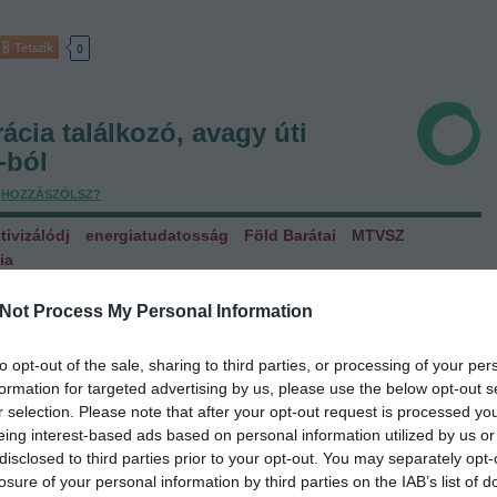
Tetszik
0
cia találkozó, avagy úti
-ból
,
HOZZÁSZÓLSZ?
tivizálódj
energiatudatosság
Föld Barátai
MTVSZ
ia
izálás” fogalma sokak számára annyira utópisztikus, mint mondjuk
ig ha körülnézünk – akár szűkebb környezetünkben, akár Európában,
Not Process My Personal Information
– azt látjuk, hogy a közösségek szerveződésének és részben a
rendezések technológiai…
to opt-out of the sale, sharing to third parties, or processing of your per
formation for targeted advertising by us, please use the below opt-out s
r selection. Please note that after your opt-out request is processed y
eing interest-based ads based on personal information utilized by us or
disclosed to third parties prior to your opt-out. You may separately opt-
Tetszik
losure of your personal information by third parties on the IAB’s list of
0