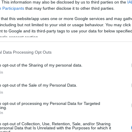
. This information may also be disclosed by us to third parties on the
IA
Participants
that may further disclose it to other third parties.
VSZ egyetemista tábor
 that this website/app uses one or more Google services and may gath
including but not limited to your visit or usage behaviour. You may click 
 to Google and its third-party tags to use your data for below specifi
ZZÁSZÓLSZ?
ogle consent section.
yári tábor
termőföld
fenntarthatóság
megújuló energia
lelmiszer-önrendelkezés
TTIP
MTVSZ
szalmaépítészet
l Data Processing Opt Outs
meg a Zöld Nyári Napok egyetemista táborunkat Bodrogolasziban
o opt-out of the Sharing of my personal data.
özött, nagyon készültünk, hogy felejthetetlenné tegyük. Örültünk,
In
 egyetemista vett részt, akik elsősorban a Debreceni Egyetemről, a
, az ELTE…
o opt-out of the Sale of my Personal Data.
In
to opt-out of processing my Personal Data for Targeted
ing.
In
Tetszik
0
o opt-out of Collection, Use, Retention, Sale, and/or Sharing
ersonal Data that Is Unrelated with the Purposes for which it
lected.