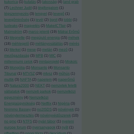
kukorica
(
1
)
kutatás
(
2
)
lakosság
(
4
)
land grab
(
7
)
Lechner Judit
(
1
)
légiforgalom
(
1
)
légszennyezés
(
3
)
lengyel
(
1
)
levegő
(
1
)
levegőminőség
(
1
)
levél
(
2
)
lignit
(
5
)
lobbi
(
1
)
luxleaks
(
1
)
magvetés
(
2
)
MakeICTfair
(
2
)
Malmström
(
2
)
marco jelenti
(
19
)
Mátrai Erőmű
(
1
)
Megnette
(
1
)
megújuló energia
(
15
)
méhek
(
18
)
méhlegelő
(
1
)
méltányosátállás
(
2
)
mérés
(
1
)
Merkel
(
1
)
mese
(
1
)
metán
(
2
)
mező
(
1
)
mezőgazdaság
(
3
)
MFB
(
1
)
MIC
(
1
)
millenniumi celok
(
2
)
mintaprojekt
(
1
)
Miskolc
(
2
)
Mongólia
(
1
)
Monsanto
(
4
)
Monsanto
Tibunal
(
1
)
MTVSZ
(
29
)
mtvsz
(
3
)
műhús
(
1
)
multik
(
3
)
NAFTA
(
2
)
napelem
(
4
)
naperőmű
(
2
)
Natura2000
(
2
)
NEKT
(
1
)
nemzetek feletti
vállalatok
(
3
)
nemzeti parkok
(
1
)
nemzetközi
egyezmény
(
4
)
Nemzetközi
Energiaügynökség
(
1
)
Netflix
(
1
)
Nigéria
(
3
)
Nnimmo Bassey
(
1
)
no2ISDS
(
2
)
növények
(
1
)
növénytermesztés
(
3
)
növényvédőszerek
(
10
)
no gmo
(
1
)
NTFS
(
1
)
nyári tábor
(
1
)
nyeleni
europe forum
(
1
)
nyersanyagok
(
1
)
nyílt
(
1
)
offsetting
(
1
)
ogoni törzs
(
1
)
ökocídium
(
1
)