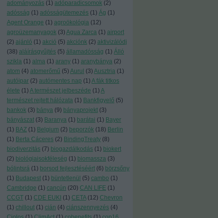
adományozás
(
1
)
adóparadicsomok
(
2
)
adósság
(
1
)
adósságütemezés
(
1
)
Ág
(
1
)
Agent Orange
(
1
)
agroökológia
(
12
)
agroüzemanyagok
(
3
)
Agua Zarca
(
1
)
airport
(
2
)
ajánló
(
1
)
akció
(
5
)
akciónk
(
2
)
aktivizálódj
(
38
)
aláírásgyűjtés
(
5
)
államadósság
(
1
)
Álló
szikla
(
1
)
alma
(
1
)
arany
(
1
)
aranybánya
(
2
)
atom
(
4
)
atomerőmű
(
5
)
Aurul
(
3
)
Ausztria
(
1
)
autóipar
(
2
)
autómentes nap
(
1
)
A fák titkos
élete
(
1
)
A természet jelbeszéde
(
1
)
A
természet rejtett hálózata
(
1
)
Bankfigyelő
(
5
)
bankok
(
3
)
bánya
(
9
)
bányaprojekt
(
3
)
bányászat
(
3
)
Baranya
(
1
)
barátai
(
1
)
Bayer
(
1
)
BAZ
(
1
)
Belgium
(
2
)
beporzók
(
18
)
Berlin
(
1
)
Berta Cáceres
(
2
)
BindingTreaty
(
8
)
biodiverzitás
(
7
)
biogazdálkodás
(
1
)
biokert
(
2
)
biológiaisokféleség
(
1
)
biomassza
(
3
)
bólintsrá
(
1
)
borsod fejlesztéséért
(
6
)
börzsőny
(
1
)
Budapest
(
1
)
büntetlenül
(
5
)
cambo
(
1
)
Cambridge
(
1
)
cancún
(
20
)
CAN LIFE
(
1
)
CCGT
(
1
)
CDE EUKI
(
1
)
CETA
(
12
)
Chevron
(
1
)
chillout
(
1
)
cián
(
4
)
ciánszennyezés
(
4
)
Ciolos
(
1
)
ClimAct
(
1
)
cobenefits
(
1
)
cop16