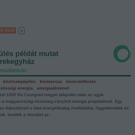
Tetszik
0
ülés példát mutat
erekegyház
HOZZÁSZÓLSZ?
közösségépítés
biomassza
önrendelkezés
zösségi energia
energiaátmenet
l 1600 fős Csongrád megyei település talán az egyik
a a magyarországi közösség-irányított energia projekteknek. Egy
es fejlesztéssel a falut energetikailag önellátóbbá, függetlenebbé és
ték, kivették a részüket az…