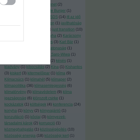
program
(
1
)
igazságosátmenet
(
2
)
igazságosság
(
2
)
Impossible Burger
(
1
)
ingyenhitel
(
1
)
írd alá
(
13
)
ISDS
(
14
)
itt az idő
(
1
)
japán
(
1
)
járulékoshaszon
(
1
)
javíthatóság
(
1
)
jelentés
(
3
)
jó példák
(
1
)
just transition
(
10
)
kaláka
(
1
)
Kalifornia
(
1
)
kályha
(
2
)
Karácsony
Gergely
(
1
)
karbonsemleges
(
3
)
Karl Bär
(
1
)
kártevő
(
1
)
katasztrófa
(
2
)
katonaság
(
1
)
Katowice
(
1
)
kazán
(
1
)
Ken Saro-Wiwa
(
1
)
képek
(
4
)
kert
(
3
)
kertészet
(
2
)
késés
(
1
)
kiadvány
(
1
)
kibocsátás
(
2
)
Kína
(
1
)
Kishantos
(
3
)
kiskert
(
3
)
kitermelőipar
(
1
)
klíma
(
9
)
Klímacsúcs
(
1
)
klímahét
(
5
)
klímaper
(
2
)
klímapolitika
(
36
)
klímasemlegesség
(
6
)
klímatörvény
(
5
)
klímavédelem
(
9
)
klíma
igazságoság
(
6
)
klórozott csirke
(
1
)
kockázatok
(
1
)
költségek
(
4
)
konferencia
(
24
)
konyha
(
1
)
könyv
(
2
)
könyvajánló
(
1
)
konzultáció
(
1
)
kőolaj
(
3
)
környezeti-
társadalmi károk
(
2
)
korrupció
(
1
)
közmeghallgatás
(
1
)
közösségépítés
(
10
)
közösségi energia
(
18
)
közösségi kert
(
1
)