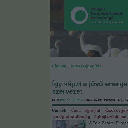
Címkék
»
közösségépítés
Így képzi a jövő energe
szervezet
ÍRTA
MTVSZ_ALEXA
, 2020. SZEPTEMBER 11. 10:0
Címkék:
klíma
éghajlat
közösségép
energiatudatosság
éghajlatvédelem
A Föld Barátai Európ