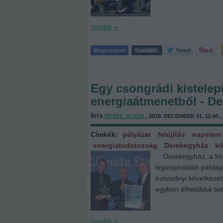
tovább »
Egy csongrádi kistelep
energiaátmenetből - D
ÍRTA
MTVSZ_ALEXA
, 2018. DECEMBER 01. 11:45 ,
Címkék:
pályázat
felújítás
napelem
energiatudatosság
Derekegyház
kö
Derekegyház, a köze
leginspirálóbb példáj
évtizednyi következet
egyben élhetőbbé tet
tovább »