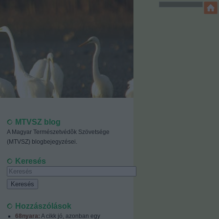
MTVSZ blog
A Magyar Természetvédõk Szövetsége
(MTVSZ) blogbejegyzései.
Keresés
Hozzászólások
68nyara:
A cikk jó, azonban egy