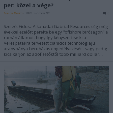
per: közel a vége?
Farkas Dorka
•
2024. március 08.
0
Szerző: Fidusz A kanadai Gabrial Resources cég még
évekkel ezelőtt perelte be egy "offshore bíróságon" a
román államot, hogy így kényszerítse ki a
Verespatakra tervezett cianidos technológiájú
aranybánya beruházás engedélyezését - vagy pedig
kicsikarjon az adófizetőktől több milliárd dollár…