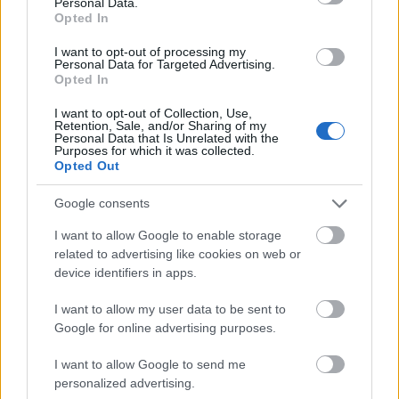
Avagy véget vetünk a multik büntetlenségének, vagy
Personal Data.
Opted In
még több előjogokat kapnak? Újabb lépéseket
tehetünk a multik büntetlenségének vége felé az
I want to opt-out of processing my
ENSZ Emberi Jogi Bizottsága által kezdeményezett
Personal Data for Targeted Advertising.
Opted In
tárgyalásokon, bár az EU inkább egy másik fórumon
keresztül nyomul azért, hogy egy „multilaterális…
I want to opt-out of Collection, Use,
Retention, Sale, and/or Sharing of my
Personal Data that Is Unrelated with the
Purposes for which it was collected.
Opted Out
Google consents
I want to allow Google to enable storage
related to advertising like cookies on web or
device identifiers in apps.
I want to allow my user data to be sent to
Google for online advertising purposes.
I want to allow Google to send me
personalized advertising.