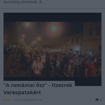
kormány döntését. A…
"A romániai ősz" - tízezrek
Verespatakért
fidusz
•
2013. szeptember 18.
4