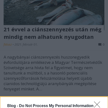
21 évvel a ciánszennyezés után még
mindig nem alhatunk nyugodtan
fidusz
•
2021. február 01.
0
A nagybányai ciánszennyezés huszonegyedik
évfordulójára emlékezve a Magyar Természetvédők
Szövetsége arra hívta fel a figyelmet, hogy nem
tanultunk a múltból, s a hasonló potenciális
szennyezőforrások felszámolása helyett újabb
cianidos technológiájú aranybányák megépítése
fenyeget minket. A…
Blog -
Do Not Process My Personal Information