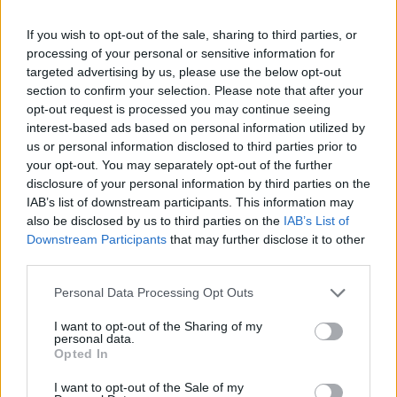
If you wish to opt-out of the sale, sharing to third parties, or
processing of your personal or sensitive information for
targeted advertising by us, please use the below opt-out
section to confirm your selection. Please note that after your
opt-out request is processed you may continue seeing
interest-based ads based on personal information utilized by
us or personal information disclosed to third parties prior to
your opt-out. You may separately opt-out of the further
disclosure of your personal information by third parties on the
IAB’s list of downstream participants. This information may
also be disclosed by us to third parties on the
IAB’s List of
A pénz vagy környezetünk és az
Downstream Participants
that may further disclose it to other
third parties.
emberek, közösségek jogai
Please note that this website/app uses one or more Google
Personal Data Processing Opt Outs
fontosabbak az EU és a tagállamok
services and may gather and store information including but
számára?
not limited to your visit or usage behaviour. You may click to
I want to opt-out of the Sharing of my
personal data.
grant or deny consent to Google and its third-party tags to
Opted In
fidusz
•
2019. október 15.
5
use your data for below specified purposes in below Google
consent section.
I want to opt-out of the Sale of my