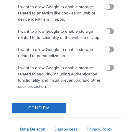
Az utolsó pillanatban mégis
I want to allow Google to enable storage
related to analytics like cookies on web or
megmenekül Verespatak?
device identifiers in apps.
fidusz
•
2017. január 05.
0
I want to allow Google to enable storage
related to functionality of the website or app.
A leköszönő román kormány az utolsó pillanatban
mégiscsak beterjesztette a Verespatakot
I want to allow Google to enable storage
világörökségi címre javasló dokumentumokat az
related to personalization.
ezzel foglalkozó nemzetközi szervezetnek, az
UNESCO-nak. Ez a lépés remélhetőleg azt jelenti,
I want to allow Google to enable storage
hogy Verespatak megmenekül, és nem épülhet meg
related to security, including authentication
a cianidos technológiájú…
functionality and fraud prevention, and other
user protection.
CONFIRM
Data Deletion
Data Access
Privacy Policy