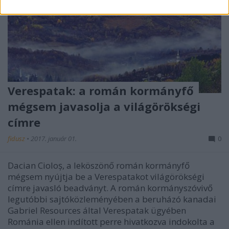
Verespatak: a román kormányfő
mégsem javasolja a világörökségi
címre
fidusz
•
2017. január 01.
0
Dacian Cioloș, a leköszönő román kormányfő
mégsem nyújtja be a Verespatakot világörökségi
címre javasló beadványt. A román kormányszóvivő
legutóbbi sajtóközleményében a beruházó kanadai
Gabriel Resources által Verespatak ügyében
Románia ellen indított perre hivatkozva indokolta a