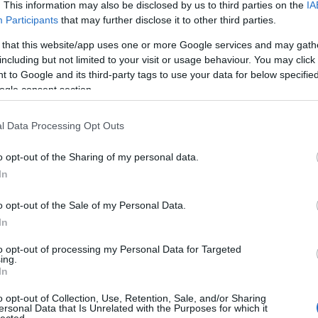
. This information may also be disclosed by us to third parties on the
IA
Participants
that may further disclose it to other third parties.
 that this website/app uses one or more Google services and may gath
including but not limited to your visit or usage behaviour. You may click 
 to Google and its third-party tags to use your data for below specifi
ogle consent section.
l Data Processing Opt Outs
o opt-out of the Sharing of my personal data.
In
o opt-out of the Sale of my Personal Data.
In
to opt-out of processing my Personal Data for Targeted
ing.
In
o opt-out of Collection, Use, Retention, Sale, and/or Sharing
ersonal Data that Is Unrelated with the Purposes for which it
lected.