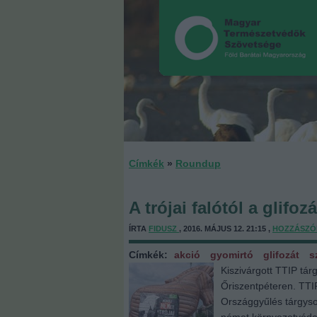
Címkék
»
Roundup
A trójai falótól a glifozá
ÍRTA
FIDUSZ
, 2016. MÁJUS 12. 21:15 ,
HOZZÁSZÓ
Címkék:
akció
gyomirtó
glifozát
s
Kiszivárgott TTIP tá
Őriszentpéteren. TTI
Országgyűlés tárgysor