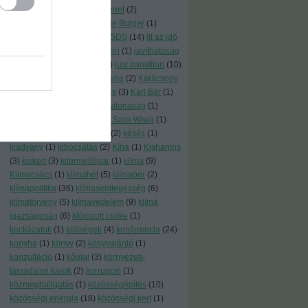
program
(
1
)
igazságosátmenet
(
2
)
igazságosság
(
2
)
Impossible Burger
(
1
)
ingyenhitel
(
1
)
írd alá
(
13
)
ISDS
(
14
)
itt az idő
(
1
)
japán
(
1
)
járulékoshaszon
(
1
)
javíthatóság
(
1
)
jelentés
(
3
)
jó példák
(
1
)
just transition
(
10
)
kaláka
(
1
)
Kalifornia
(
1
)
kályha
(
2
)
Karácsony
Gergely
(
1
)
karbonsemleges
(
3
)
Karl Bär
(
1
)
kártevő
(
1
)
katasztrófa
(
2
)
katonaság
(
1
)
Katowice
(
1
)
kazán
(
1
)
Ken Saro-Wiwa
(
1
)
képek
(
4
)
kert
(
3
)
kertészet
(
2
)
késés
(
1
)
kiadvány
(
1
)
kibocsátás
(
2
)
Kína
(
1
)
Kishantos
(
3
)
kiskert
(
3
)
kitermelőipar
(
1
)
klíma
(
9
)
Klímacsúcs
(
1
)
klímahét
(
5
)
klímaper
(
2
)
klímapolitika
(
36
)
klímasemlegesség
(
6
)
klímatörvény
(
5
)
klímavédelem
(
9
)
klíma
igazságoság
(
6
)
klórozott csirke
(
1
)
kockázatok
(
1
)
költségek
(
4
)
konferencia
(
24
)
konyha
(
1
)
könyv
(
2
)
könyvajánló
(
1
)
konzultáció
(
1
)
kőolaj
(
3
)
környezeti-
társadalmi károk
(
2
)
korrupció
(
1
)
közmeghallgatás
(
1
)
közösségépítés
(
10
)
közösségi energia
(
18
)
közösségi kert
(
1
)