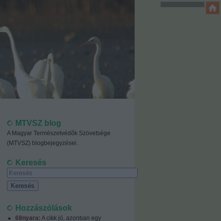
MTVSZ blog
A Magyar Természetvédõk Szövetsége
(MTVSZ) blogbejegyzései.
Keresés
Hozzászólások
68nyara:
A cikk jó, azonban egy