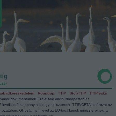
tig
LSZ?
zabadkereskedelem
Roundup
TTIP
StopTTIP
TTIPleaks
rgyalási dokumentumok. Trójai faló akció Budapesten és
P levélküldő kampány a külügyminiszternek. TTIP/CETA határozat az
ozatában. Glifozát: nyílt levél az EU-tagállamok minisztereinek, a