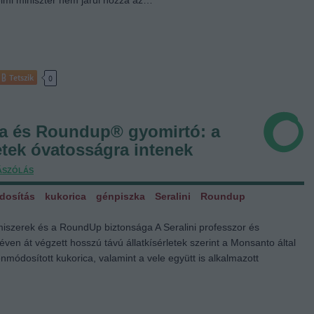
lmi miniszter nem járul hozzá az…
Tetszik
0
a és Roundup® gyomirtó: a
etek óvatosságra intenek
ÁSZÓLÁS
dosítás
kukorica
génpiszka
Seralini
Roundup
miszerek és a RoundUp biztonsága A Seralini professzor és
 éven át végzett hosszú távú állatkísérletek szerint a Monsanto által
énmódosított kukorica, valamint a vele együtt is alkalmazott