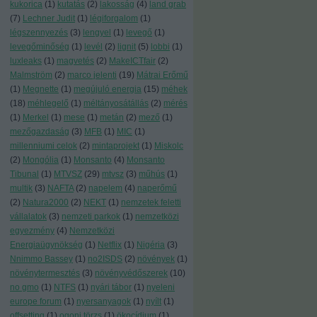
kukorica
(
1
)
kutatás
(
2
)
lakosság
(
4
)
land grab
(
7
)
Lechner Judit
(
1
)
légiforgalom
(
1
)
légszennyezés
(
3
)
lengyel
(
1
)
levegő
(
1
)
levegőminőség
(
1
)
levél
(
2
)
lignit
(
5
)
lobbi
(
1
)
luxleaks
(
1
)
magvetés
(
2
)
MakeICTfair
(
2
)
Malmström
(
2
)
marco jelenti
(
19
)
Mátrai Erőmű
(
1
)
Megnette
(
1
)
megújuló energia
(
15
)
méhek
(
18
)
méhlegelő
(
1
)
méltányosátállás
(
2
)
mérés
(
1
)
Merkel
(
1
)
mese
(
1
)
metán
(
2
)
mező
(
1
)
mezőgazdaság
(
3
)
MFB
(
1
)
MIC
(
1
)
millenniumi celok
(
2
)
mintaprojekt
(
1
)
Miskolc
(
2
)
Mongólia
(
1
)
Monsanto
(
4
)
Monsanto
Tibunal
(
1
)
MTVSZ
(
29
)
mtvsz
(
3
)
műhús
(
1
)
multik
(
3
)
NAFTA
(
2
)
napelem
(
4
)
naperőmű
(
2
)
Natura2000
(
2
)
NEKT
(
1
)
nemzetek feletti
vállalatok
(
3
)
nemzeti parkok
(
1
)
nemzetközi
egyezmény
(
4
)
Nemzetközi
Energiaügynökség
(
1
)
Netflix
(
1
)
Nigéria
(
3
)
Nnimmo Bassey
(
1
)
no2ISDS
(
2
)
növények
(
1
)
növénytermesztés
(
3
)
növényvédőszerek
(
10
)
no gmo
(
1
)
NTFS
(
1
)
nyári tábor
(
1
)
nyeleni
europe forum
(
1
)
nyersanyagok
(
1
)
nyílt
(
1
)
offsetting
(
1
)
ogoni törzs
(
1
)
ökocídium
(
1
)