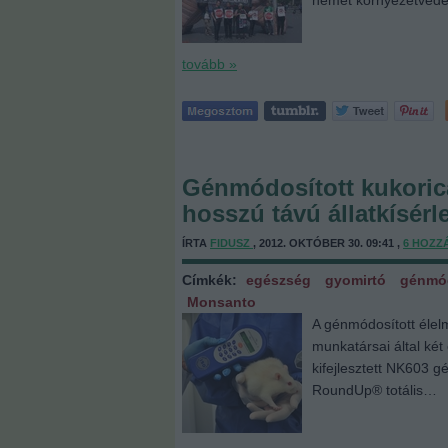
német környezetvéde
tovább »
Génmódosított kukoric
hosszú távú állatkísérl
ÍRTA
FIDUSZ
, 2012. OKTÓBER 30. 09:41 ,
6
HOZZ
Címkék:
egészség
gyomirtó
génmó
Monsanto
A génmódosított élel
munkatársai által két
kifejlesztett NK603 g
RoundUp® totális…