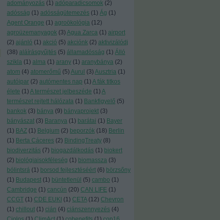
adományozás
(
1
)
adóparadicsomok
(
2
)
adósság
(
1
)
adósságütemezés
(
1
)
Ág
(
1
)
Agent Orange
(
1
)
agroökológia
(
12
)
agroüzemanyagok
(
3
)
Agua Zarca
(
1
)
airport
(
2
)
ajánló
(
1
)
akció
(
5
)
akciónk
(
2
)
aktivizálódj
(
38
)
aláírásgyűjtés
(
5
)
államadósság
(
1
)
Álló
szikla
(
1
)
alma
(
1
)
arany
(
1
)
aranybánya
(
2
)
atom
(
4
)
atomerőmű
(
5
)
Aurul
(
3
)
Ausztria
(
1
)
autóipar
(
2
)
autómentes nap
(
1
)
A fák titkos
élete
(
1
)
A természet jelbeszéde
(
1
)
A
természet rejtett hálózata
(
1
)
Bankfigyelő
(
5
)
bankok
(
3
)
bánya
(
9
)
bányaprojekt
(
3
)
bányászat
(
3
)
Baranya
(
1
)
barátai
(
1
)
Bayer
(
1
)
BAZ
(
1
)
Belgium
(
2
)
beporzók
(
18
)
Berlin
(
1
)
Berta Cáceres
(
2
)
BindingTreaty
(
8
)
biodiverzitás
(
7
)
biogazdálkodás
(
1
)
biokert
(
2
)
biológiaisokféleség
(
1
)
biomassza
(
3
)
bólintsrá
(
1
)
borsod fejlesztéséért
(
6
)
börzsőny
(
1
)
Budapest
(
1
)
büntetlenül
(
5
)
cambo
(
1
)
Cambridge
(
1
)
cancún
(
20
)
CAN LIFE
(
1
)
CCGT
(
1
)
CDE EUKI
(
1
)
CETA
(
12
)
Chevron
(
1
)
chillout
(
1
)
cián
(
4
)
ciánszennyezés
(
4
)
Ciolos
(
1
)
ClimAct
(
1
)
cobenefits
(
1
)
cop16