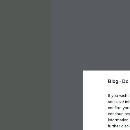
Blog -
Do 
If you wish 
sensitive in
confirm you
continue se
information 
further disc