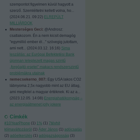
szempontot figyelmen kúvül hagyott a
szerző. Szemléltetni kellett volna, ho...
(
2024.06.21. 09:22
)
ELREPÜLT
MILLIÁRDOK
Mesterséges Geci:
@Androsz:
csatlakozom. Én a nem kicsit demagóg
"egymillió ember él..." szövegig jutottam,
ami nett...
(
2024.03.12. 16:16
)
Sima
leszállás: az Európai Befektetési Bank
újonnan leleplezett magas szintű
„forgóajtó-esetei” makacs rendszerszintű
problémákra utalnak
nemecsekerno_007:
Egy USA lakos CO2
lábnyoma 2,5x nagyobb mint az EU átlag,
ami megfelel a magyar értéknek. Ki az a...
(
2023.12.05. 14:08
)
Energiahatékonyság –
az energiaátmenet jolly jokere
Címkék
#10YearPhone
(
1
)
1%
(
1
)
7tévhit
klímaváltozásról
(
1
)
Áder János
(
1
)
adócsalás
(
2
)
adóelkerülés
(
1
)
adóigazságosság
(
3
)