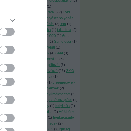
(
1
)
földhő
(
1
)
földrengés
(
2
)
földspekuláció
(
1
)
földszerzés
(
1
)
földtörvény
(
1
)
földzsákmánylás
(
7
)
föld barátai
(
27
)
Föld
Barátai
(
14
)
föld napja
(
1
)
folyószabályozás
(
1
)
fórum
(
1
)
fosszilisberuházás
(
2
)
fotó
(
1
)
friendsoftheearth
(
1
)
Fukuoka
(
1
)
fukusima
(
2
)
fűszernövények
(
2
)
fűtés
(
6
)
G20
(
1
)
Gaia
könnycseppjei
(
1
)
GameOn
(
1
)
Game over
(
1
)
gáz
(
8
)
gazdasági
(
1
)
gázerőmű
(
1
)
gázkivezetés
(
4
)
gázvezeték
(
4
)
Genf
(
3
)
génmanipuláció
(
3
)
génmódosítás
(
6
)
génpiszka
(
19
)
glasgow
(
3
)
glifozát
(
6
)
globális akciónap
(
1
)
globalizáció
(
13
)
GMO
(
4
)
GMO-Kerekasztal
(
1
)
gólya
(
1
)
gömörszőlős
(
1
)
Green-Go
(
1
)
greenrecovery
(
1
)
gyógyászat
(
1
)
gyógynövények
(
2
)
gyomirtó
(
5
)
gyulaiiván
(
2
)
gyümölcsészet
(
2
)
gyümölcsfa
(
1
)
hajtóerők
(
1
)
hatásvizsgálat
(
1
)
háztartás
(
6
)
hellókarácsony
(
1
)
helyi hős
(
1
)
helyreállítás
(
2
)
Heves
(
1
)
hitel
(
2
)
Hófehérke
(
1
)
Hollandia
(
1
)
Honduras
(
1
)
honlapajánló
(
2
)
hosszú élettartam
(
1
)
hulladék
(
2
)
hülyeség kora
(
1
)
IARC
(
2
)
ICS
(
3
)
ifjúsági