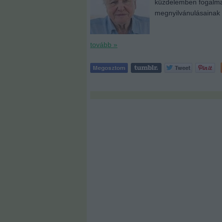
küzdelemben fogalmaz
megnyilvánulásainak
tovább »