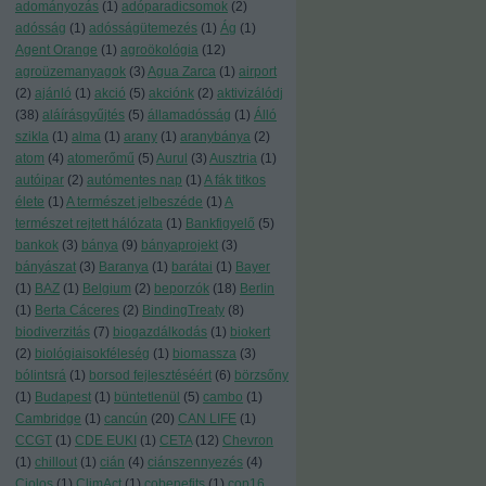
adományozás
(
1
)
adóparadicsomok
(
2
)
adósság
(
1
)
adósságütemezés
(
1
)
Ág
(
1
)
Agent Orange
(
1
)
agroökológia
(
12
)
agroüzemanyagok
(
3
)
Agua Zarca
(
1
)
airport
(
2
)
ajánló
(
1
)
akció
(
5
)
akciónk
(
2
)
aktivizálódj
(
38
)
aláírásgyűjtés
(
5
)
államadósság
(
1
)
Álló
szikla
(
1
)
alma
(
1
)
arany
(
1
)
aranybánya
(
2
)
atom
(
4
)
atomerőmű
(
5
)
Aurul
(
3
)
Ausztria
(
1
)
autóipar
(
2
)
autómentes nap
(
1
)
A fák titkos
élete
(
1
)
A természet jelbeszéde
(
1
)
A
természet rejtett hálózata
(
1
)
Bankfigyelő
(
5
)
bankok
(
3
)
bánya
(
9
)
bányaprojekt
(
3
)
bányászat
(
3
)
Baranya
(
1
)
barátai
(
1
)
Bayer
(
1
)
BAZ
(
1
)
Belgium
(
2
)
beporzók
(
18
)
Berlin
(
1
)
Berta Cáceres
(
2
)
BindingTreaty
(
8
)
biodiverzitás
(
7
)
biogazdálkodás
(
1
)
biokert
(
2
)
biológiaisokféleség
(
1
)
biomassza
(
3
)
bólintsrá
(
1
)
borsod fejlesztéséért
(
6
)
börzsőny
(
1
)
Budapest
(
1
)
büntetlenül
(
5
)
cambo
(
1
)
Cambridge
(
1
)
cancún
(
20
)
CAN LIFE
(
1
)
CCGT
(
1
)
CDE EUKI
(
1
)
CETA
(
12
)
Chevron
(
1
)
chillout
(
1
)
cián
(
4
)
ciánszennyezés
(
4
)
Ciolos
(
1
)
ClimAct
(
1
)
cobenefits
(
1
)
cop16