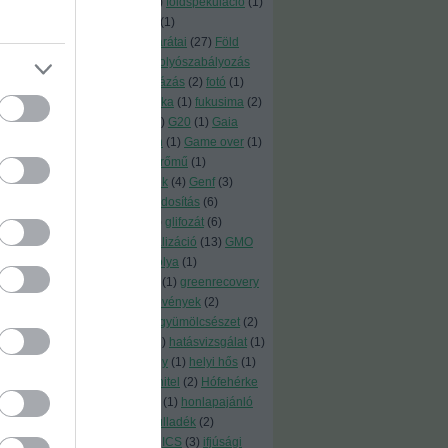
(
1
)
földhő
(
1
)
földrengés
(
2
)
földspekuláció
(
1
)
földszerzés
(
1
)
földtörvény
(
1
)
földzsákmánylás
(
7
)
föld barátai
(
27
)
Föld
Barátai
(
14
)
föld napja
(
1
)
folyószabályozás
(
1
)
fórum
(
1
)
fosszilisberuházás
(
2
)
fotó
(
1
)
friendsoftheearth
(
1
)
Fukuoka
(
1
)
fukusima
(
2
)
fűszernövények
(
2
)
fűtés
(
6
)
G20
(
1
)
Gaia
könnycseppjei
(
1
)
GameOn
(
1
)
Game over
(
1
)
gáz
(
8
)
gazdasági
(
1
)
gázerőmű
(
1
)
gázkivezetés
(
4
)
gázvezeték
(
4
)
Genf
(
3
)
génmanipuláció
(
3
)
génmódosítás
(
6
)
génpiszka
(
19
)
glasgow
(
3
)
glifozát
(
6
)
globális akciónap
(
1
)
globalizáció
(
13
)
GMO
(
4
)
GMO-Kerekasztal
(
1
)
gólya
(
1
)
gömörszőlős
(
1
)
Green-Go
(
1
)
greenrecovery
(
1
)
gyógyászat
(
1
)
gyógynövények
(
2
)
gyomirtó
(
5
)
gyulaiiván
(
2
)
gyümölcsészet
(
2
)
gyümölcsfa
(
1
)
hajtóerők
(
1
)
hatásvizsgálat
(
1
)
háztartás
(
6
)
hellókarácsony
(
1
)
helyi hős
(
1
)
helyreállítás
(
2
)
Heves
(
1
)
hitel
(
2
)
Hófehérke
(
1
)
Hollandia
(
1
)
Honduras
(
1
)
honlapajánló
(
2
)
hosszú élettartam
(
1
)
hulladék
(
2
)
hülyeség kora
(
1
)
IARC
(
2
)
ICS
(
3
)
ifjúsági