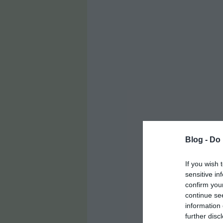
Blog -
Do 
If you wish 
sensitive in
confirm you
continue se
information 
further disc