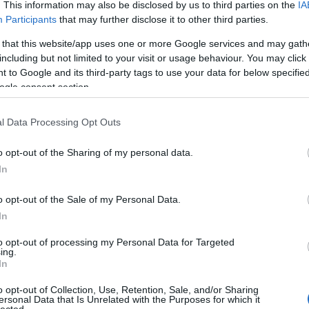
. This information may also be disclosed by us to third parties on the
IA
Participants
that may further disclose it to other third parties.
 that this website/app uses one or more Google services and may gath
including but not limited to your visit or usage behaviour. You may click 
 to Google and its third-party tags to use your data for below specifi
ogle consent section.
l Data Processing Opt Outs
o opt-out of the Sharing of my personal data.
In
o opt-out of the Sale of my Personal Data.
In
to opt-out of processing my Personal Data for Targeted
ing.
In
o opt-out of Collection, Use, Retention, Sale, and/or Sharing
ersonal Data that Is Unrelated with the Purposes for which it
lected.