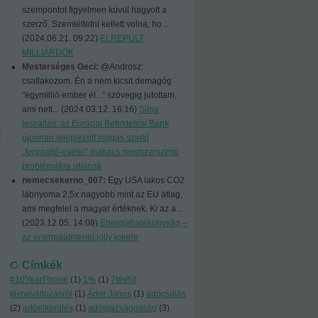
szempontot figyelmen kúvül hagyott a
szerző. Szemléltetni kellett volna, ho...
(
2024.06.21. 09:22
)
ELREPÜLT
MILLIÁRDOK
Mesterséges Geci:
@Androsz:
csatlakozom. Én a nem kicsit demagóg
"egymillió ember él..." szövegig jutottam,
ami nett...
(
2024.03.12. 16:16
)
Sima
leszállás: az Európai Befektetési Bank
újonnan leleplezett magas szintű
„forgóajtó-esetei” makacs rendszerszintű
problémákra utalnak
nemecsekerno_007:
Egy USA lakos CO2
lábnyoma 2,5x nagyobb mint az EU átlag,
ami megfelel a magyar értéknek. Ki az a...
(
2023.12.05. 14:08
)
Energiahatékonyság –
az energiaátmenet jolly jokere
Címkék
#10YearPhone
(
1
)
1%
(
1
)
7tévhit
klímaváltozásról
(
1
)
Áder János
(
1
)
adócsalás
(
2
)
adóelkerülés
(
1
)
adóigazságosság
(
3
)