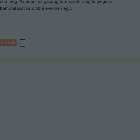
ta meg. Az édeni és gazdag természeti világ lenyűgöző
 bemutatását az utóbbi években egy…
Tetszik
0