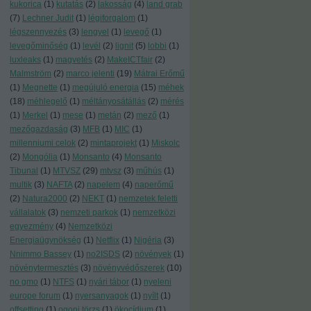
kukorica
(
1
)
kutatás
(
2
)
lakosság
(
4
)
land grab
(
7
)
Lechner Judit
(
1
)
légiforgalom
(
1
)
légszennyezés
(
3
)
lengyel
(
1
)
levegő
(
1
)
levegőminőség
(
1
)
levél
(
2
)
lignit
(
5
)
lobbi
(
1
)
luxleaks
(
1
)
magvetés
(
2
)
MakeICTfair
(
2
)
Malmström
(
2
)
marco jelenti
(
19
)
Mátrai Erőmű
(
1
)
Megnette
(
1
)
megújuló energia
(
15
)
méhek
(
18
)
méhlegelő
(
1
)
méltányosátállás
(
2
)
mérés
(
1
)
Merkel
(
1
)
mese
(
1
)
metán
(
2
)
mező
(
1
)
mezőgazdaság
(
3
)
MFB
(
1
)
MIC
(
1
)
millenniumi celok
(
2
)
mintaprojekt
(
1
)
Miskolc
(
2
)
Mongólia
(
1
)
Monsanto
(
4
)
Monsanto
Tibunal
(
1
)
MTVSZ
(
29
)
mtvsz
(
3
)
műhús
(
1
)
multik
(
3
)
NAFTA
(
2
)
napelem
(
4
)
naperőmű
(
2
)
Natura2000
(
2
)
NEKT
(
1
)
nemzetek feletti
vállalatok
(
3
)
nemzeti parkok
(
1
)
nemzetközi
egyezmény
(
4
)
Nemzetközi
Energiaügynökség
(
1
)
Netflix
(
1
)
Nigéria
(
3
)
Nnimmo Bassey
(
1
)
no2ISDS
(
2
)
növények
(
1
)
növénytermesztés
(
3
)
növényvédőszerek
(
10
)
no gmo
(
1
)
NTFS
(
1
)
nyári tábor
(
1
)
nyeleni
europe forum
(
1
)
nyersanyagok
(
1
)
nyílt
(
1
)
offsetting
(
1
)
ogoni törzs
(
1
)
ökocídium
(
1
)