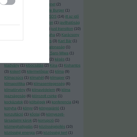
program
(
1
)
igazságosátmenet
(
2
)
igazságosság
(
2
)
Impossible Burger
(
1
)
ingyenhitel
(
1
)
írd alá
(
13
)
ISDS
(
14
)
itt az idő
(
1
)
japán
(
1
)
járulékoshaszon
(
1
)
javíthatóság
(
1
)
jelentés
(
3
)
jó példák
(
1
)
just transition
(
10
)
kaláka
(
1
)
Kalifornia
(
1
)
kályha
(
2
)
Karácsony
Gergely
(
1
)
karbonsemleges
(
3
)
Karl Bär
(
1
)
kártevő
(
1
)
katasztrófa
(
2
)
katonaság
(
1
)
Katowice
(
1
)
kazán
(
1
)
Ken Saro-Wiwa
(
1
)
képek
(
4
)
kert
(
3
)
kertészet
(
2
)
késés
(
1
)
kiadvány
(
1
)
kibocsátás
(
2
)
Kína
(
1
)
Kishantos
(
3
)
kiskert
(
3
)
kitermelőipar
(
1
)
klíma
(
9
)
Klímacsúcs
(
1
)
klímahét
(
5
)
klímaper
(
2
)
klímapolitika
(
36
)
klímasemlegesség
(
6
)
klímatörvény
(
5
)
klímavédelem
(
9
)
klíma
igazságoság
(
6
)
klórozott csirke
(
1
)
kockázatok
(
1
)
költségek
(
4
)
konferencia
(
24
)
konyha
(
1
)
könyv
(
2
)
könyvajánló
(
1
)
konzultáció
(
1
)
kőolaj
(
3
)
környezeti-
társadalmi károk
(
2
)
korrupció
(
1
)
közmeghallgatás
(
1
)
közösségépítés
(
10
)
közösségi energia
(
18
)
közösségi kert
(
1
)