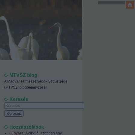
MTVSZ blog
A Magyar Természetvédõk Szövetsége
(MTVSZ) blogbejegyzései.
Keresés
Hozzászólások
68nyara:
A cikk jó, azonban egy