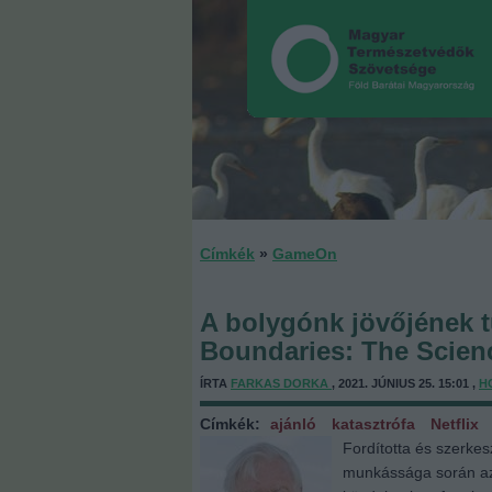
Címkék
»
GameOn
A bolygónk jövőjének 
Boundaries: The Scienc
ÍRTA
FARKAS DORKA
, 2021. JÚNIUS 25. 15:01 ,
H
Címkék:
ajánló
katasztrófa
Netflix
Fordította és szerkes
munkássága során az 