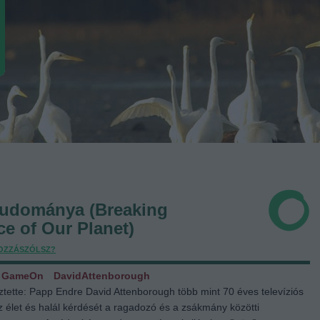
tudománya (Breaking
e of Our Planet)
OZZÁSZÓLSZ?
GameOn
DavidAttenborough
ztette: Papp Endre David Attenborough több mint 70 éves televíziós
élet és halál kérdését a ragadozó és a zsákmány közötti