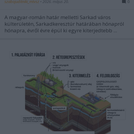
szabojuditniki_mtvsz
•
2026. május 20.
0
A magyar-román határ melletti Sarkad város
külterületén, Sarkadkeresztúr határában hónapról
hónapra, évről évre épül ki egyre kiterjedtebb ...