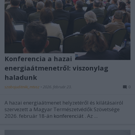
Konferencia a hazai
energiaátmenetről: viszonylag
haladunk
szabojuditniki_mtvsz
•
2026. február 23.
0
A hazai energiaátmenet helyzetéről és kilátásairól
szervezett a Magyar Természetvédők Szövetsége
2026. február 18-án
konferenciát
. Az ...