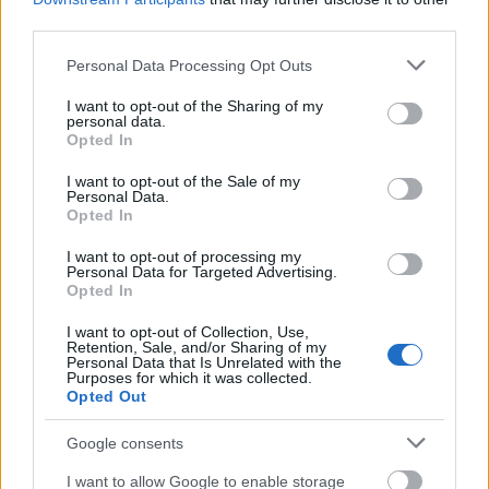
érvet, hogy az idős erdőket le kell vágni, mert a fiatal
third parties.
...
Please note that this website/app uses one or more Google
Personal Data Processing Opt Outs
services and may gather and store information including but
not limited to your visit or usage behaviour. You may click to
I want to opt-out of the Sharing of my
personal data.
grant or deny consent to Google and its third-party tags to
Opted In
use your data for below specified purposes in below Google
consent section.
I want to opt-out of the Sale of my
Personal Data.
Opted In
I want to opt-out of processing my
Personal Data for Targeted Advertising.
Opted In
I want to opt-out of Collection, Use,
Retention, Sale, and/or Sharing of my
Personal Data that Is Unrelated with the
Purposes for which it was collected.
Opted Out
Az egyik legnagyobb hazai zöld
Google consents
civilszervezet az igazságos
I want to allow Google to enable storage