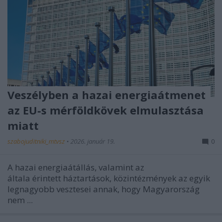
Veszélyben a hazai energiaátmenet
az EU-s mérföldkövek elmulasztása
miatt
szabojuditniki_mtvsz
•
2026. január 19.
0
A hazai energiaátállás, valamint az
általa érintett háztartások, közintézmények az egyik
legnagyobb vesztesei annak, hogy Magyarország
nem ...