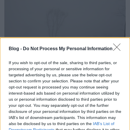
Blog -
Do Not Process My Personal Information
If you wish to opt-out of the sale, sharing to third parties, or
processing of your personal or sensitive information for
targeted advertising by us, please use the below opt-out
section to confirm your selection. Please note that after your
Az erdő nem faültetvény
opt-out request is processed you may continue seeing
Miért klímavédelmi zsákutca az erdők
interest-based ads based on personal information utilized by
„fiatalítása”?
us or personal information disclosed to third parties prior to
your opt-out. You may separately opt-out of the further
Magyar Természetvédők Szövetsége
•
2026. február 13.
0
disclosure of your personal information by third parties on the
IAB’s list of downstream participants. This information may
Tarvágás a Bükki Nemzeti Parkban
also be disclosed by us to third parties on the
IAB’s List of
Az utóbbi időben egyre gyakrabban hallani azt az
Downstream Participants
that may further disclose it to other