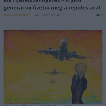
környezetszennyezés – A jövő
generációi fizetik meg a repülés árát
szabojuditniki_mtvsz
•
2025. november 04.
0