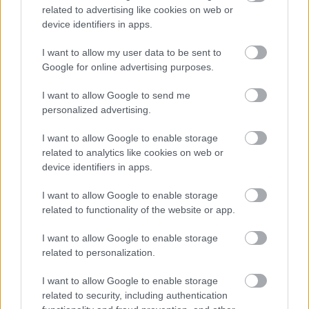
átmenetért
related to advertising like cookies on web or
device identifiers in apps.
Magyar Természetvédők Szövetsége
•
2026. január 29.
0
I want to allow my user data to be sent to
A Magyar Természetvédők Szövetsége (MTVSZ)
Google for online advertising purposes.
tagszervezeteivel évek óta azon dolgozik, hogy az
igazságos átmenetet elősegítse, és hogy az érintett ...
I want to allow Google to send me
personalized advertising.
I want to allow Google to enable storage
related to analytics like cookies on web or
device identifiers in apps.
I want to allow Google to enable storage
related to functionality of the website or app.
I want to allow Google to enable storage
related to personalization.
I want to allow Google to enable storage
related to security, including authentication